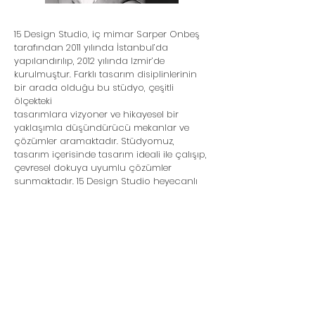
15 Design Studio, iç mimar Sarper Onbeş
tarafından 2011 yılında İstanbul’da
yapılandırılıp, 2012 yılında Izmir’de
kurulmuştur. Farklı tasarım disiplinlerinin
bir arada olduğu bu stüdyo, çeşitli
ölçekteki
tasarımlara vizyoner ve hikayesel bir
yaklaşımla düşündürücü mekanlar ve
çözümler aramaktadır. Stüdyomuz,
tasarım içerisinde tasarım ideali ile çalışıp,
çevresel dokuya uyumlu çözümler
sunmaktadır. 15 Design Studio heyecanlı
ve esnek yapısıyla
uluslararası ürün tasarım ödüllerine
sahip olup, bununla beslenerek kalıcı
değerler bırakmaya çalışır. Hikayesel
vizyon içerisinde farklı tavırlarda kimlik ve
tasarımlar sunmak için değişim ve
gelişime devam etmektedir.